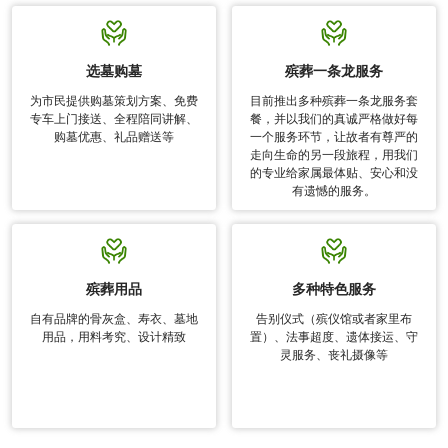
选墓购墓
殡葬一条龙服务
为市民提供购墓策划方案、免费
目前推出多种殡葬一条龙服务套
专车上门接送、全程陪同讲解、
餐，并以我们的真诚严格做好每
购墓优惠、礼品赠送等
一个服务环节，让故者有尊严的
走向生命的另一段旅程，用我们
的专业给家属最体贴、安心和没
有遗憾的服务。
殡葬用品
多种特色服务
自有品牌的骨灰盒、寿衣、墓地
告别仪式（殡仪馆或者家里布
用品，用料考究、设计精致
置）、法事超度、遗体接运、守
灵服务、丧礼摄像等