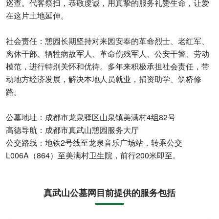
巡查。代客祭扫，恭敬虔诚，用真挚的服务礼赞生命，让爱
在这片土地延伸。
社会责任：憩园长期坚持对来园安奉的革命烈士、老红军、
离休干部、牺牲病故军人、革命伤残军人、公安干警、劳动
模范，进行特别关怀和优待。多年来积极承担社会责任，带
动地方经济发展，解决本地人员就业，捐资助学、筑桥修
路。
公墓地址：成都市龙泉驿区山泉镇美满村4组82号
高德导航：成都市真武山憩园服务大厅
公交路线：地铁2号线至龙泉音乐广场站，转乘公交
L006A（864）至美满村卫生院，前行200米即至。
真武山公墓网目前提供的服务包括