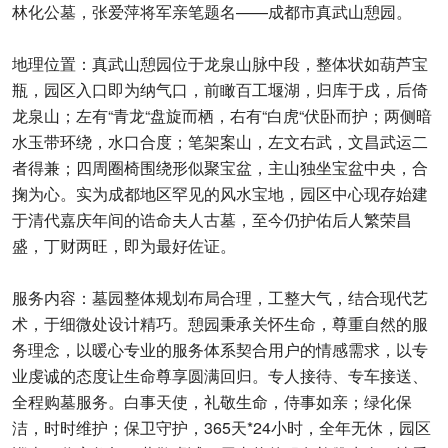
林化公墓，张爱萍将军亲笔题名——成都市真武山憩园。
地理位置：真武山憩园位于龙泉山脉中段，整体状如葫芦宝
瓶，园区入口即为纳气口，前瞰百工堰湖，归库于戌，后倚
龙泉山；左有“青龙“盘旋而栖，右有“白虎“伏卧而护；两侧暗
水玉带环绕，水口合度；笔架案山，左文右武，文昌武运二
者得兼；四周圈椅围绕形似聚宝盆，主山独坐宝盆中央，合
掬为心。实为成都地区罕见的风水宝地，园区中心现存始建
于清代嘉庆年间的诰命夫人古墓，至今仍护佑后人繁荣昌
盛，丁财两旺，即为最好佐证。
服务内容：墓园整体规划布局合理，工整大气，结合现代艺
术，于细微处设计精巧。憩园秉承关怀生命，尊重自然的服
务理念，以暖心专业的服务体系契合用户的情感需求，以专
业虔诚的态度让生命尊享圆满回归。专人接待、专车接送、
全程购墓服务。白事天使，礼敬生命，侍事如亲；绿化保
洁，时时维护；保卫守护，365天*24小时，全年无休，园区