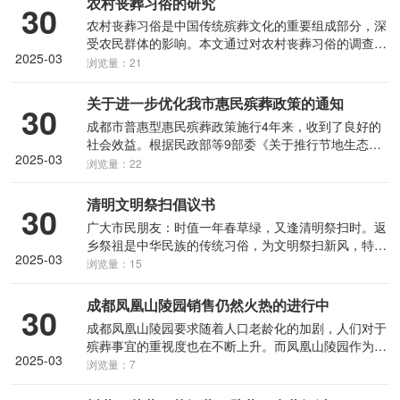
农村丧葬习俗的研究
30
农村丧葬习俗是中国传统殡葬文化的重要组成部分，深
受农民群体的影响。本文通过对农村丧葬习俗的调查和
2025-03
研究，分析了农村丧葬习俗的特点、演变和相关影响因
浏览量：21
素。研究发现，农村丧葬习俗具有丰富的宗教信仰、重
视家族与社会群体的凝聚力、注重仪式和礼节等特点。
关于进一步优化我市惠民殡葬政策的通知
30
另外，社会变革和现代化的进程对农村丧葬习俗产生了
成都市普惠型惠民殡葬政策施行4年来，收到了良好的
深远的影响，使之发生了一系列的演变和转变。最后，
社会效益。根据民政部等9部委《关于推行节地生态安
本文还探讨了如何保护和传承农村丧葬习俗的重要性，
2025-03
葬的指导意见》（民发〔2016〕21号）以及市政府关
浏览量：22
并提出了相关的对策建议。
于研究婚俗改革和惠民殡葬有关工作专题会议议定事
项，决定提高我市惠民殡葬政策中的节地生态安葬奖补
清明文明祭扫倡议书
30
标准，现将有关事宜通知
广大市民朋友：‍时值一年春草绿，又逢清明祭扫时。返
乡祭祖是中华民族的传统习俗，为文明祭扫新风，特向
2025-03
广大市民朋友发出如下倡议：时值一年春草绿，又逢清
浏览量：15
明祭扫时。返乡祭祖是中华民族的传统习俗，为文明祭
扫新风，特向广大市民朋友发出如下倡议： 一、树牢
成都凤凰山陵园销售仍然火热的进行中
30
安全意识。严格遵守国家森林草原防火命令，不在林
成都凤凰山陵园要求随着人口老龄化的加剧，人们对于
区、墓地、传统坟山等场所焚烧祭品、燃放爆竹，自觉
殡葬事宜的重视度也在不断上升。而凤凰山陵园作为成
履行好防火责任和义务。不在小区、绿地、广场等公共
2025-03
都知名的殡葬服务机构之一，其要求也备受关注。本论
浏览量：7
场所焚烧纸钱、抛撒祭品，不在祭祀活动中妨碍和影响
文旨在探讨成都凤凰山陵园的要求，为相关人士提供参
社会公共秩序。 时值一年春草绿，又逢清明祭扫时。
考。