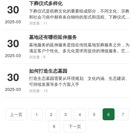
法等方法对殡葬行业的利润进行了分析，提出了相应的
下葬仪式多样化
30
策略和建议
下葬仪式是殡葬文化的重要组成部分，不同文化、宗教
和社会习俗中都有各自独特的形式和流程。下葬仪式的
2025-03
形式和流程因文化、宗教和社会习俗的不同而多样化。
浏览量：11
无论是传统的宗教葬礼，还是现代的绿色葬礼，其核心
都是对逝者的尊重和纪念，以及对生命的敬畏。随着社
墓地还有哪些延伸服务
30
会的发展和环保意识的提升，葬礼形式也在不断演变，
墓地服务的延伸服务是指在传统墓地安葬服务之外，为
更加注重个性化和可持续性。
满足客户个性化、多元化需求而提供的增值服务。艺术
2025-03
墓定制：根据客户的要求和喜好，设计专属的艺术墓，
浏览量：8
融合雕塑、绘画、书法等艺术元素。
如何打造生态墓园
30
打造生态墓园需要从环境规划、文化内涵、生态建设、
可持续发展等多个方面入手
2025-03
浏览量：13
上一页
1
2
3
4
5
6
7
8
下一页