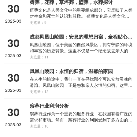
树葬，花葬，草坪葬，壁葬，水葬探讨
返乡祭祖是中华民族的传统习俗，为文明祭扫新风，特
30
向广大市民朋友发出如下倡议：
殡葬文化是人类文化中的重要组成部分，它反映了人类
对生命和死亡的认识和尊敬。 殡葬文化是人类文化中
2025-03
的重要组成部分，它反映了人类对生命和死亡的认识和
浏览量：9
尊敬。公墓是人们进行葬礼的地点，而下葬则是葬礼的
一个环节，包括将遗体埋葬在地下、水下等地点。但
成都凤凰山陵园：安息的理想归宿，全程贴心服务
30
是，在现代社会，新的葬礼方式也在不断涌现，如树
凤凰山陵园，位于美丽的自然风景区，拥有宁静的环境
葬、花葬、草坪葬、壁葬、水葬等。本文将对这些新兴
和丰富的历史背景。这里不仅是一个纪念故去亲人的场
葬礼方式进行探讨，以期更好地与死亡做出和谐相处。
2025-03
所，更是一个慰藉心灵的圣地。凤凰山陵园拥有一流的
浏览量：11
设施和规模，旨在为您提供最优质的服务。
凤凰山陵园：永恒的归宿，温馨的家园
30
在人生的旅途中，我们一直在寻找那个可以安放灵魂的
港湾。凤凰山陵园，正是您和亲人永恒的归宿。这里环
2025-03
境优美，绿树成荫，鸟语花香，是您和亲人安息的最佳
浏览量：12
选择。
殡葬行业利润分析
30
殡葬行业作为一个重要的服务行业，在我国有着广泛的
需求和市场。然而，殡葬行业的利润受到了多方面的限
2025-03
制和影响，需要通过深入的分析和研究来找到提高殡葬
浏览量：10
行业利润的解决办法。本文采用文献资料法、专家访谈